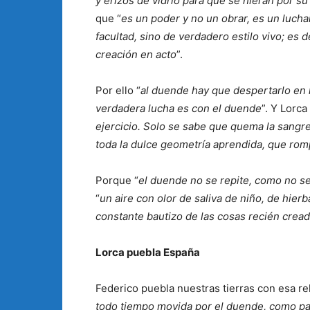
y erizos de vidrio para que se hieran por s
que “
es un poder y no un obrar, es un luchar
facultad, sino de verdadero estilo vivo; es d
creación en acto
”.
Por ello “
al duende hay que despertarlo en l
verdadera lucha es con el duende
”. Y Lorca
ejercicio. Solo se sabe que quema la sangr
toda la dulce geometría aprendida, que romp
Porque “
el duende no se repite, como no se
“
un aire con olor de saliva de niño, de hie
constante bautizo de las cosas recién crea
Lorca puebla España
Federico puebla nuestras tierras con esa rel
todo tiempo movida por el duende, como pa