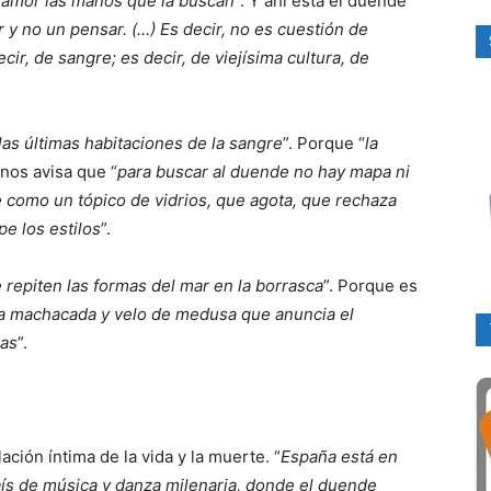
u amor las manos que la buscan
”. Y ahí está el duende
 y no un pensar. (…) Es decir, no es cuestión de
ecir, de sangre; es decir, de viejísima cultura, de
as últimas habitaciones de la sangre
”. Porque “
la
 nos avisa que “
para buscar al duende no hay mapa ni
e como un tópico de vidrios, que agota, que rechaza
e los estilos
”.
 repiten las formas del mar en la borrasca
”. Porque es
rba machacada y velo de medusa que anuncia el
das
”.
ación íntima de la vida y la muerte. “
España está en
ís de música y danza milenaria, donde el duende