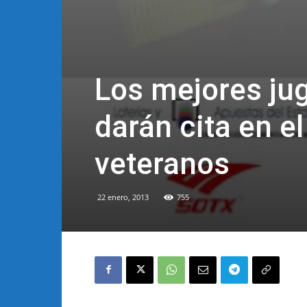
Los mejores ju
darán cita en e
veteranos
22 enero, 2013
755