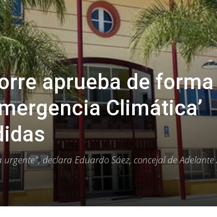
Torre aprueba de forma
mergencia Climática’
didas
urgente", declara Eduardo Sáez, concejal de Adelante 