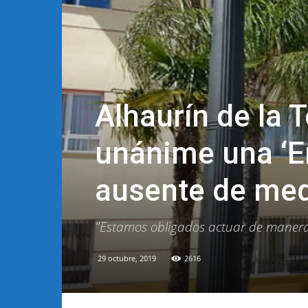
Alhaurín de la 
unánime una ‘E
ausente de me
"Estamos obligados actuar de manera 
29 octubre, 2019
2616