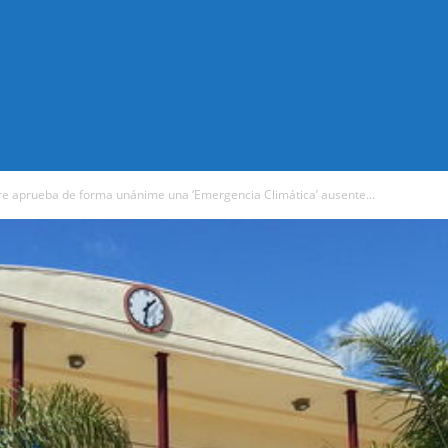
rre aprueba de forma unánime una ‘Emergencia Climática’ ausente...