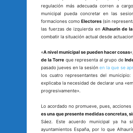
regulación más adecuada corren a carg
municipal pueda concretar en las sesio
formaciones como
Electores
(sin represent
las fuerzas de izquierda en
Alhaurín de la
combatir la situación actual desde actuaci
«
A nivel municipal se pueden hacer cosas
«
de la Torre
que representa al grupo de
Ind
pasado jueves en la sesión
en la que se ap
los cuatro representantes del municipio:
explicaba la necesidad de declarar una «e
progresivamente».
Lo acordado no promueve, pues, acciones 
es una que presente medidas concretas, si
Sáez. Este acuerdo municipal ya ha s
ayuntamientos España, por lo que Alhaurín