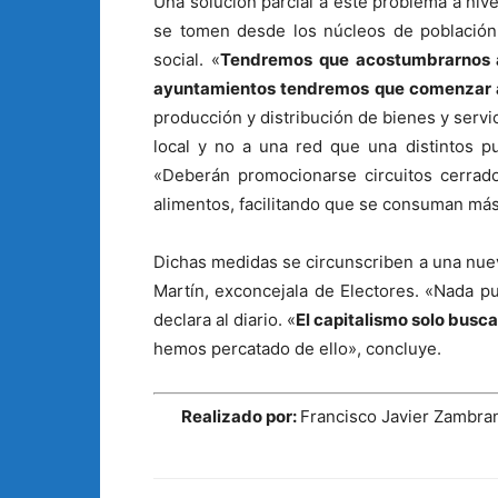
Una solución parcial a este problema a niv
se tomen desde los núcleos de población
social. «
Tendremos que acostumbrarnos a 
ayuntamientos tendremos que comenzar a
producción y distribución de bienes y ser
local y no a una red que una distintos p
«Deberán promocionarse circuitos cerrado
alimentos, facilitando que se consuman más
Dichas medidas se circunscriben a una nuev
Martín, exconcejala de Electores. «Nada 
declara al diario. «
El capitalismo solo busca 
hemos percatado de ello», concluye.
Realizado por:
Francisco Javier Zambra