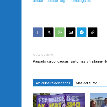
alhaurindelatorre@psoemalaga.es
Artículo anterior
Párpado caído: causas, síntomas y tratamient
Artículos relacionados
Más del autor