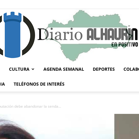
CULTURA
AGENDA SEMANAL
DEPORTES
COLAB
Diario
IA
TELÉFONOS DE INTERÉS
putación debe abandonar la senda...
Alhaurín