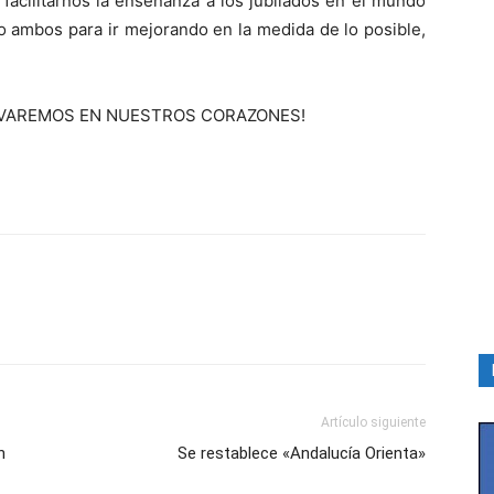
facilitarnos la enseñanza a los jubilados en el mundo
o ambos para ir mejorando en la medida de lo posible,
EVAREMOS EN NUESTROS CORAZONES!
Artículo siguiente
n
Se restablece «Andalucía Orienta»