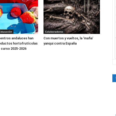
Educación
Colaboradores
centros andaluces han
Con muertos y vueltos, la ‘mafia’
oductos hortofrutícolas
yanqui contra España
el curso 2025-2026