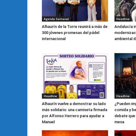
Agenda Semanal
Headline
Alhaurín de la Torre reunirá a más de
Andalucía i
300 jóvenes promesas del pádel
modernizaci
internacional
ambiental de
Headline
Headline
Alhaurín vuelve a demostrar su lado
¿Pueden imp
más solidario: una camiseta firmada
comida y be
por Alfonso Herrero para ayudar a
debate que 
Manuel
mesa