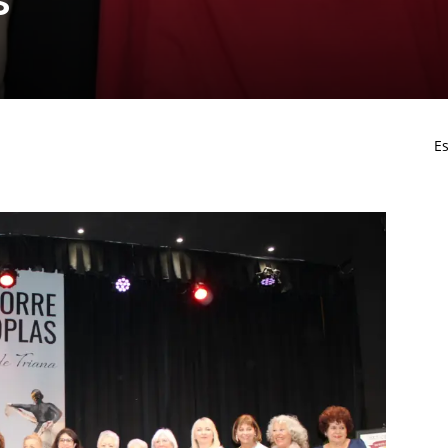
s’
Es