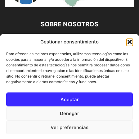
SOBRE NOSOTROS
Diario Alhaurín (www.alhaurindelatorre.com) Propiedad de
Gestionar consentimiento
Francisco E. López López | 639 95 71 95 | Noticias de
Alhaurín de la Torre, Málaga y Provincia|
Para ofrecer las mejores experiencias, utilizamos tecnologías como las
cookies para almacenar y/o acceder a la información del dispositivo. El
Contáctanos:
info@alhaurindelatorre.com
consentimiento de estas tecnologías nos permitirá procesar datos como
el comportamiento de navegación o las identificaciones únicas en este
sitio. No consentir o retirar el consentimiento, puede afectar
SÍGUENOS
negativamente a ciertas características y funciones.
Aceptar
Denegar
© DIARIO ALHAURÍN | Diseñado por INFORMÁTICA ALHAURÍN
Ver preferencias
® 2022