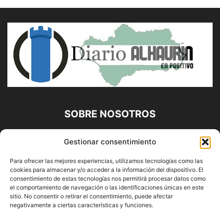
SOBRE NOSOTROS
Diario Alhaurín (www.alhaurindelatorre.com) Propiedad de
Gestionar consentimiento
Francisco E. López López | 639 95 71 95 | Noticias de
Alhaurín de la Torre, Málaga y Provincia|
Para ofrecer las mejores experiencias, utilizamos tecnologías como las
cookies para almacenar y/o acceder a la información del dispositivo. El
Contáctanos:
info@alhaurindelatorre.com
consentimiento de estas tecnologías nos permitirá procesar datos como
el comportamiento de navegación o las identificaciones únicas en este
sitio. No consentir o retirar el consentimiento, puede afectar
SÍGUENOS
negativamente a ciertas características y funciones.