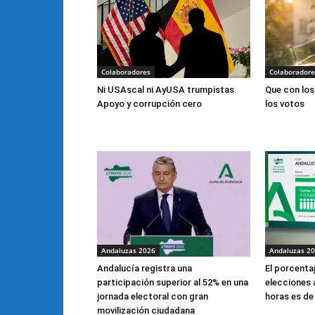
Colaboradores
Colaboradore
Ni USAscal ni AyUSA trumpistas.
Que con los
Apoyo y corrupción cero
los votos
Andaluzas 2026
Andaluzas 2
Andalucía registra una
El porcentaj
participación superior al 52% en una
elecciones 
jornada electoral con gran
horas es de
movilización ciudadana