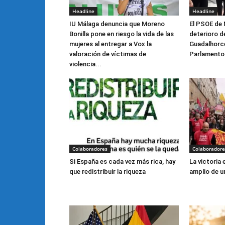
Headline
Headline
IU Málaga denuncia que Moreno
El PSOE de 
Bonilla pone en riesgo la vida de las
deterioro de
mujeres al entregar a Vox la
Guadalhorce 
valoración de víctimas de
Parlamento
violencia...
Colaboradores
Colaboradore
Si España es cada vez más rica, hay
La victoria
que redistribuir la riqueza
amplio de u