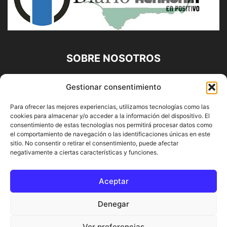
SOBRE NOSOTROS
Diario Alhaurín (www.alhaurindelatorre.com) Propiedad de
Gestionar consentimiento
Francisco E. López López | 639 95 71 95 | Noticias de
Alhaurín de la Torre, Málaga y Provincia|
Para ofrecer las mejores experiencias, utilizamos tecnologías como las
cookies para almacenar y/o acceder a la información del dispositivo. El
Contáctanos:
info@alhaurindelatorre.com
consentimiento de estas tecnologías nos permitirá procesar datos como
el comportamiento de navegación o las identificaciones únicas en este
sitio. No consentir o retirar el consentimiento, puede afectar
SÍGUENOS
negativamente a ciertas características y funciones.
Aceptar
Denegar
© DIARIO ALHAURÍN | Diseñado por INFORMÁTICA ALHAURÍN
Ver preferencias