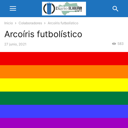
Inicio
Colaboradores
Arcoíris futbolístico
Arcoíris futbolístico
583
27 junio, 2021