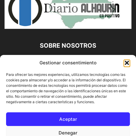
SOBRE NOSOTROS
Diario Alhaurín (www.alhaurindelatorre.com) Propiedad de
Gestionar consentimiento
Francisco E. López López | 639 95 71 95 | Noticias de
Alhaurín de la Torre, Málaga y Provincia|
Para ofrecer las mejores experiencias, utilizamos tecnologías como las
cookies para almacenar y/o acceder a la información del dispositivo. El
Contáctanos:
info@alhaurindelatorre.com
consentimiento de estas tecnologías nos permitirá procesar datos como
el comportamiento de navegación o las identificaciones únicas en este
sitio. No consentir o retirar el consentimiento, puede afectar
SÍGUENOS
negativamente a ciertas características y funciones.
Aceptar
Denegar