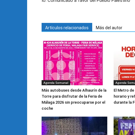
IU: Comunicado a favor del Pueblo Palestino
Artículos relacionados
Más del autor
Agenda Semanal
Agenda Sem
Más autobuses desde Alhaurín de la
El Metro de
Torre para disfrutar de la Feria de
horario y re
Málaga 2026 sin preocuparse por el
durante la F
coche