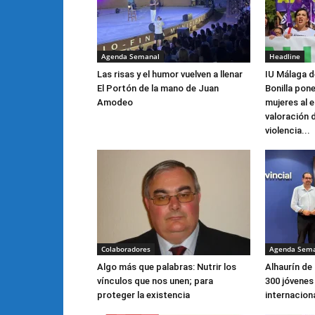
Agenda Semanal
Headline
Las risas y el humor vuelven a llenar
IU Málaga 
El Portón de la mano de Juan
Bonilla pone
Amodeo
mujeres al e
valoración 
violencia...
Colaboradores
Agenda Sem
Algo más que palabras: Nutrir los
Alhaurín de 
vínculos que nos unen; para
300 jóvenes
proteger la existencia
internacion