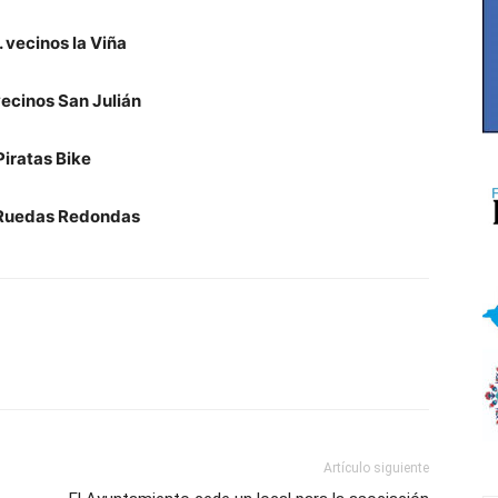
 vecinos la Viña
vecinos San Julián
Piratas Bike
 Ruedas Redondas
Artículo siguiente