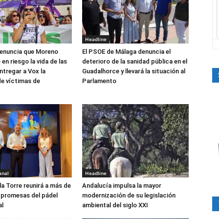
Headline
denuncia que Moreno
El PSOE de Málaga denuncia el
 en riesgo la vida de las
deterioro de la sanidad pública en el
ntregar a Vox la
Guadalhorce y llevará la situación al
de víctimas de
Parlamento
anal
Headline
la Torre reunirá a más de
Andalucía impulsa la mayor
 promesas del pádel
modernización de su legislación
al
ambiental del siglo XXI