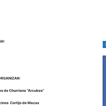
NA!
RGANIZAN:
os de Churriana “Arcubes”
cinos Cortijo de Mazas