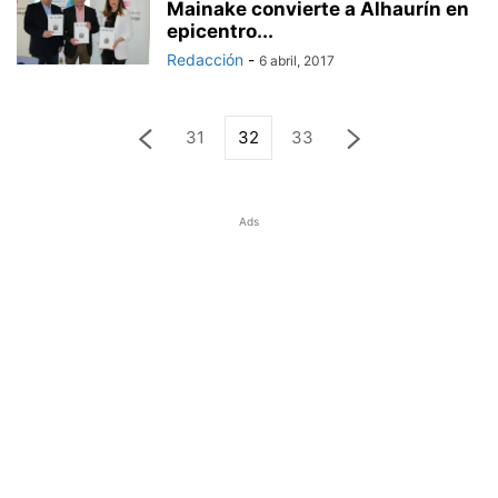
Mainake convierte a Alhaurín en
epicentro...
Redacción
-
6 abril, 2017
31
32
33
Ads