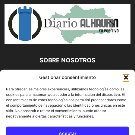
SOBRE NOSOTROS
Diario Alhaurín (www.alhaurindelatorre.com) Propiedad de
Gestionar consentimiento
Francisco E. López López | 639 95 71 95 | Noticias de
Alhaurín de la Torre, Málaga y Provincia|
Para ofrecer las mejores experiencias, utilizamos tecnologías como las
cookies para almacenar y/o acceder a la información del dispositivo. El
Contáctanos:
info@alhaurindelatorre.com
consentimiento de estas tecnologías nos permitirá procesar datos como
el comportamiento de navegación o las identificaciones únicas en este
sitio. No consentir o retirar el consentimiento, puede afectar
SÍGUENOS
negativamente a ciertas características y funciones.
Aceptar