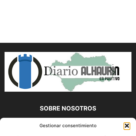
SOBRE NOSOTROS
Diario Alhaurín (www.alhaurindelatorre.com) Propiedad de
Gestionar consentimiento
Francisco E. López López | 639 95 71 95 | Noticias de
Alhaurín de la Torre, Málaga y Provincia|