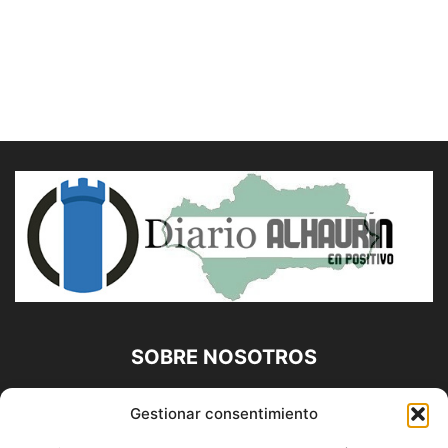
SOBRE NOSOTROS
Diario Alhaurín (www.alhaurindelatorre.com) Propiedad de
Gestionar consentimiento
Francisco E. López López | 639 95 71 95 | Noticias de
Alhaurín de la Torre, Málaga y Provincia|