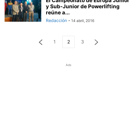
El Campeonato de Europa Junior
y Sub-Junior de Powerlifting
reúne a...
Redacción
-
14 abril, 2016
1
2
3
Ads