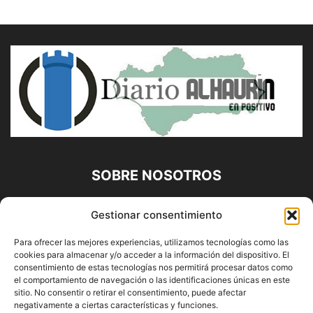
SOBRE NOSOTROS
Diario Alhaurín (www.alhaurindelatorre.com) Propiedad de
Gestionar consentimiento
Francisco E. López López | 639 95 71 95 | Noticias de
Alhaurín de la Torre, Málaga y Provincia|
Para ofrecer las mejores experiencias, utilizamos tecnologías como las
cookies para almacenar y/o acceder a la información del dispositivo. El
Contáctanos:
info@alhaurindelatorre.com
consentimiento de estas tecnologías nos permitirá procesar datos como
el comportamiento de navegación o las identificaciones únicas en este
sitio. No consentir o retirar el consentimiento, puede afectar
SÍGUENOS
negativamente a ciertas características y funciones.