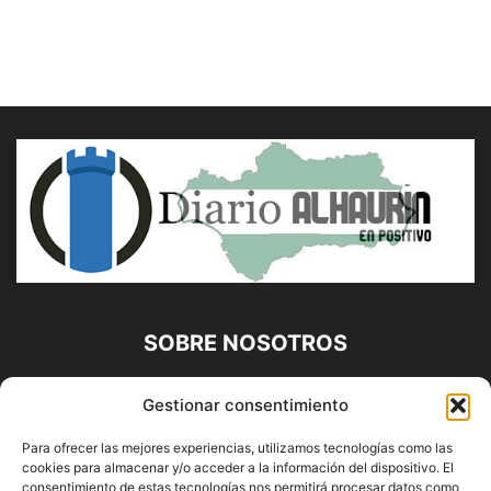
SOBRE NOSOTROS
Diario Alhaurín (www.alhaurindelatorre.com) Propiedad de
Gestionar consentimiento
Francisco E. López López | 639 95 71 95 | Noticias de
Alhaurín de la Torre, Málaga y Provincia|
Para ofrecer las mejores experiencias, utilizamos tecnologías como las
cookies para almacenar y/o acceder a la información del dispositivo. El
Contáctanos:
info@alhaurindelatorre.com
consentimiento de estas tecnologías nos permitirá procesar datos como