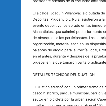
presidente además de la escuadra anfitrion
El alcalde, Joaquín Villanova; la diputada d
Deportes, Prudencio J. Ruiz, asistieron a l
evento deportivo, celebrado en las inmedia
Manantiales, que culminó posteriormente co
de obsequios a los participantes. Las auto
organización, materializado en un dispositi
palabras de elogio para la Policía Local, Pro
en el antes, durante y después de la prueba.
prueba, en la que tomaron parte practicant
DETALLES TÉCNICOS DEL DUATLÓN
El Duatlón arrancó con un primer tramo de ci
casco histórico, parque municipal, barrio vi
sector en bicicleta por la urbanización Capel
vueltas, con rampas que superaban el 15% d