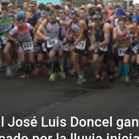
al José Luis Doncel ga
do por la lluvia inicia