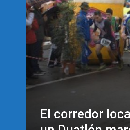
El corredor loc
un Duatlón marca