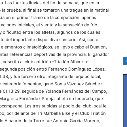
. Las fuertes lluvias del fin de semana, que en la
 la prueba, al final se tomaron una tregua en la matinal
ncia en el primer tramo de la competición, apenas
aciones iniciales, el viento y la sensación de frío
 dificultad entre los atletas, algunos de los cuales
e del importante dispositivo sanitario. Así, con el
 elementos climatológicos, se llevó a cabo el Duatlón,
tes referencias deportivas de la provincia. El ganador
 adscrito al club anfitrión -Triatlón Alhaurín-
n segunda posición entró Fernando Domínguez López,
:38, y fue tercero otro integrante del equipo local,
En categoría femenina, ganó Sonia Vázquez Sánchez,
de 01:13:29, seguida de Yolanda Fernández del Campo,
Margarita Fernández Pareja, atleta no federada, que
campeona. Las tres subidas al podio del club local le
o, por delante de Tri Marbella Bike y el Club Triatlón
de Alhaurín de la Torre fue Antonio García Moreno,