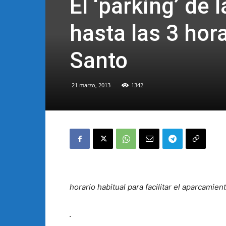
El ‘parking’ de 
hasta las 3 hor
Santo
21 marzo, 2013
1342
horario habitual para facilitar el aparcami