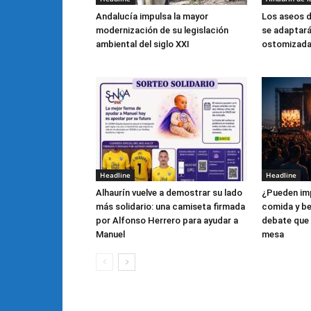
Andalucía impulsa la mayor
Los aseos d
modernización de su legislación
se adaptar
ambiental del siglo XXI
ostomizad
Headline
Headline
Alhaurín vuelve a demostrar su lado
¿Pueden imp
más solidario: una camiseta firmada
comida y be
por Alfonso Herrero para ayudar a
debate que 
Manuel
mesa