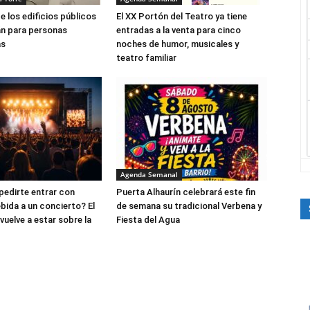
e los edificios públicos
El XX Portón del Teatro ya tiene
án para personas
entradas a la venta para cinco
as
noches de humor, musicales y
teatro familiar
Agenda Semanal
edirte entrar con
Puerta Alhaurín celebrará este fin
bida a un concierto? El
de semana su tradicional Verbena y
vuelve a estar sobre la
Fiesta del Agua