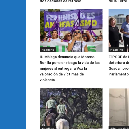
dos décadas de retraso
de la Torre
Headline
Headline
IU Málaga denuncia que Moreno
El PSOE de 
Bonilla pone en riesgo la vida de las
deterioro de
mujeres al entregar a Vox la
Guadalhorce 
valoración de víctimas de
Parlamento
violencia...
Headline
Alhaurín de l