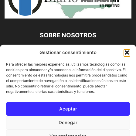
SOBRE NOSOTROS
Diario Alhaurín (www.alhaurindelatorre.com) Propiedad de
Gestionar consentimiento
Francisco E. López López | 639 95 71 95 | Noticias de
Alhaurín de la Torre, Málaga y Provincia|
Para ofrecer las mejores experiencias, utilizamos tecnologías como las
cookies para almacenar y/o acceder a la información del dispositivo. El
Contáctanos:
info@alhaurindelatorre.com
consentimiento de estas tecnologías nos permitirá procesar datos como
el comportamiento de navegación o las identificaciones únicas en este
sitio. No consentir o retirar el consentimiento, puede afectar
SÍGUENOS
negativamente a ciertas características y funciones.
Aceptar
Denegar
© DIARIO ALHAURÍN | Diseñado por INFORMÁTICA ALHAURÍN