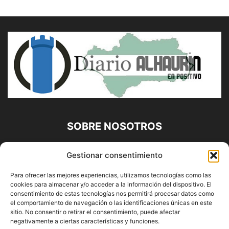
SOBRE NOSOTROS
Diario Alhaurín (www.alhaurindelatorre.com) Propiedad de
Gestionar consentimiento
Francisco E. López López | 639 95 71 95 | Noticias de
Alhaurín de la Torre, Málaga y Provincia|
Para ofrecer las mejores experiencias, utilizamos tecnologías como las
cookies para almacenar y/o acceder a la información del dispositivo. El
Contáctanos:
info@alhaurindelatorre.com
consentimiento de estas tecnologías nos permitirá procesar datos como
el comportamiento de navegación o las identificaciones únicas en este
sitio. No consentir o retirar el consentimiento, puede afectar
SÍGUENOS
negativamente a ciertas características y funciones.