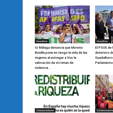
Headline
Headline
IU Málaga denuncia que Moreno
El PSOE de 
Bonilla pone en riesgo la vida de las
deterioro de
mujeres al entregar a Vox la
Guadalhorce 
valoración de víctimas de
Parlamento
violencia...
Colaboradores
Colaboradore