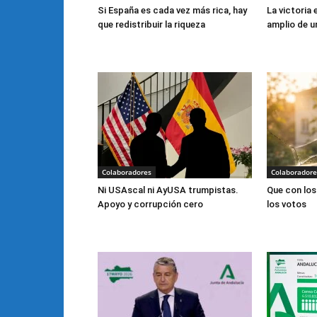
Si España es cada vez más rica, hay
La victoria
que redistribuir la riqueza
amplio de u
Colaboradores
Colaboradore
Ni USAscal ni AyUSA trumpistas.
Que con los
Apoyo y corrupción cero
los votos