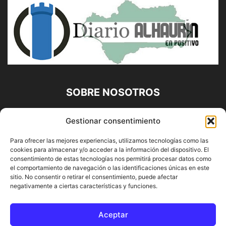
SOBRE NOSOTROS
Diario Alhaurín (www.alhaurindelatorre.com) Propiedad de
Gestionar consentimiento
Francisco E. López López | 639 95 71 95 | Noticias de
Alhaurín de la Torre, Málaga y Provincia|
Para ofrecer las mejores experiencias, utilizamos tecnologías como las
cookies para almacenar y/o acceder a la información del dispositivo. El
Contáctanos:
info@alhaurindelatorre.com
consentimiento de estas tecnologías nos permitirá procesar datos como
el comportamiento de navegación o las identificaciones únicas en este
sitio. No consentir o retirar el consentimiento, puede afectar
SÍGUENOS
negativamente a ciertas características y funciones.
Aceptar