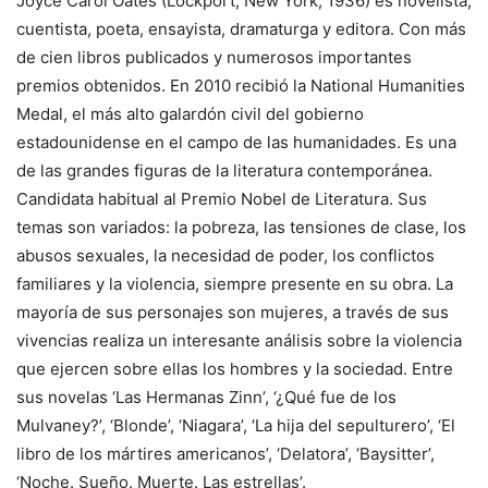
Joyce Carol Oates (Lockport, New York, 1936) es novelista,
cuentista, poeta, ensayista, dramaturga y editora. Con más
de cien libros publicados y numerosos importantes
premios obtenidos. En 2010 recibió la National Humanities
Medal, el más alto galardón civil del gobierno
estadounidense en el campo de las humanidades. Es una
de las grandes figuras de la literatura contemporánea.
Candidata habitual al Premio Nobel de Literatura. Sus
temas son variados: la pobreza, las tensiones de clase, los
abusos sexuales, la necesidad de poder, los conflictos
familiares y la violencia, siempre presente en su obra. La
mayoría de sus personajes son mujeres, a través de sus
vivencias realiza un interesante análisis sobre la violencia
que ejercen sobre ellas los hombres y la sociedad. Entre
sus novelas ‘Las Hermanas Zinn’, ‘¿Qué fue de los
Mulvaney?’, ‘Blonde’, ‘Niagara’, ‘La hija del sepulturero’, ‘El
libro de los mártires americanos’, ‘Delatora’, ‘Baysitter’,
‘Noche. Sueño. Muerte. Las estrellas’.