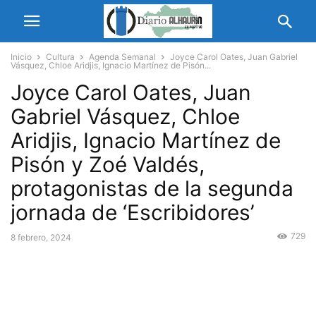
Inicio
Cultura
Agenda Semanal
Joyce Carol Oates, Juan Gabriel
Vásquez, Chloe Aridjis, Ignacio Martínez de Pisón...
Joyce Carol Oates, Juan
Gabriel Vásquez, Chloe
Aridjis, Ignacio Martínez de
Pisón y Zoé Valdés,
protagonistas de la segunda
jornada de ‘Escribidores’
729
8 febrero, 2024