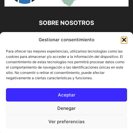
SOBRE NOSOTROS
Diario Alhaurín (www.alhaurindelatorre.com) Propiedad de
Gestionar consentimiento
Francisco E. López López | 639 95 71 95 | Noticias de
Alhaurín de la Torre, Málaga y Provincia|
Para ofrecer las mejores experiencias, utilizamos tecnologías como las
cookies para almacenar y/o acceder a la información del dispositivo. El
Contáctanos:
info@alhaurindelatorre.com
consentimiento de estas tecnologías nos permitirá procesar datos como
el comportamiento de navegación o las identificaciones únicas en este
sitio. No consentir o retirar el consentimiento, puede afectar
SÍGUENOS
negativamente a ciertas características y funciones.
Aceptar
Denegar
© DIARIO ALHAURÍN | Diseñado por INFORMÁTICA ALHAURÍN
Ver preferencias
® 2022