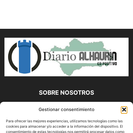
SOBRE NOSOTROS
Diario Alhaurín (www.alhaurindelatorre.com) Propiedad de
Gestionar consentimiento
Francisco E. López López | 639 95 71 95 | Noticias de
Alhaurín de la Torre, Málaga y Provincia|
Para ofrecer las mejores experiencias, utilizamos tecnologías como las
cookies para almacenar y/o acceder a la información del dispositivo. El
Contáctanos:
info@alhaurindelatorre.com
consentimiento de estas tecnologías nos permitirá procesar datos como