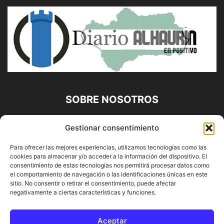
SOBRE NOSOTROS
Diario Alhaurín (www.alhaurindelatorre.com) Propiedad de
Gestionar consentimiento
Francisco E. López López | 639 95 71 95 | Noticias de
Alhaurín de la Torre, Málaga y Provincia|
Para ofrecer las mejores experiencias, utilizamos tecnologías como las
cookies para almacenar y/o acceder a la información del dispositivo. El
Contáctanos:
info@alhaurindelatorre.com
consentimiento de estas tecnologías nos permitirá procesar datos como
el comportamiento de navegación o las identificaciones únicas en este
sitio. No consentir o retirar el consentimiento, puede afectar
SÍGUENOS
negativamente a ciertas características y funciones.
Aceptar