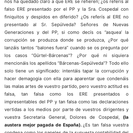
nos ha quedado claro a que ERE se refieren; ¿os referís al
falso ERE presentado por el PP y la Sra. Cospedal con
finiquitos y despidos en diferido? ¿Os referís al ERE no
presentado al Sr. Sepúlveda? Señores de Nuevas
Generaciones y del PP, si como decís os ‘’asquea’ la
corrupción se produzca donde se produzca, ¿Por qué
lanzáis tantos ‘’balones fuera’’ cuando se os pregunta por
los casos ‘’Gürtel-Bárcenas’’? ¿Por qué ni siquiera
mencionáis los apellidos ‘’Bárcenas-Sepúlveda’’? Todo ello
solo tiene un significado: intentáis tapar la corrupción y
hacer demagogia con ella para aparentar que condenáis
las malas artes de vuestro partido, pero vuestro actitud es
falsa, tan falsa como los ERE presentados o
impresentables del PP y tan falsa como las declaraciones
vertidas a los medios por parte de vuestros dirigentes y
vuestra Secretaria General, Dolores de Cospedal,
(la
austera mejor pagada de España).
¿Es tan falsa vuestra
condena como los papeles de la supuesta contabilidad del