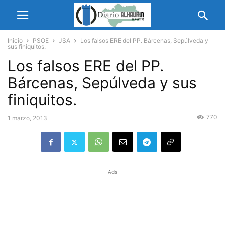
Inicio
PSOE
JSA
Los falsos ERE del PP. Bárcenas, Sepúlveda y
sus finiquitos.
Los falsos ERE del PP.
Bárcenas, Sepúlveda y sus
finiquitos.
770
1 marzo, 2013
Ads