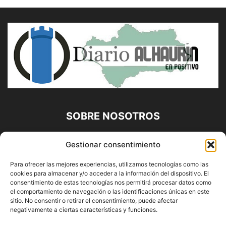
SOBRE NOSOTROS
Diario Alhaurín (www.alhaurindelatorre.com) Propiedad de
Gestionar consentimiento
Francisco E. López López | 639 95 71 95 | Noticias de
Alhaurín de la Torre, Málaga y Provincia|
Para ofrecer las mejores experiencias, utilizamos tecnologías como las
cookies para almacenar y/o acceder a la información del dispositivo. El
Contáctanos:
info@alhaurindelatorre.com
consentimiento de estas tecnologías nos permitirá procesar datos como
el comportamiento de navegación o las identificaciones únicas en este
sitio. No consentir o retirar el consentimiento, puede afectar
SÍGUENOS
negativamente a ciertas características y funciones.