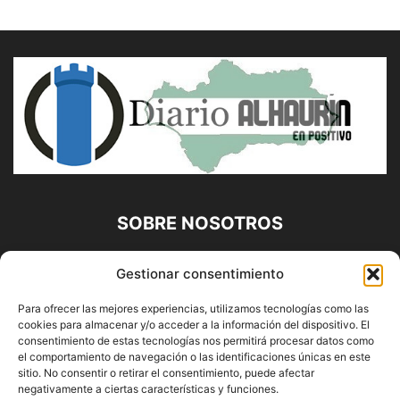
SOBRE NOSOTROS
Diario Alhaurín (www.alhaurindelatorre.com) Propiedad de
Gestionar consentimiento
Francisco E. López López | 639 95 71 95 | Noticias de
Alhaurín de la Torre, Málaga y Provincia|
Para ofrecer las mejores experiencias, utilizamos tecnologías como las
cookies para almacenar y/o acceder a la información del dispositivo. El
Contáctanos:
info@alhaurindelatorre.com
consentimiento de estas tecnologías nos permitirá procesar datos como
el comportamiento de navegación o las identificaciones únicas en este
sitio. No consentir o retirar el consentimiento, puede afectar
SÍGUENOS
negativamente a ciertas características y funciones.