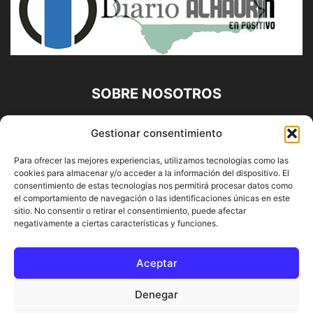
SOBRE NOSOTROS
Diario Alhaurín (www.alhaurindelatorre.com) Propiedad de
Gestionar consentimiento
Francisco E. López López | 639 95 71 95 | Noticias de
Alhaurín de la Torre, Málaga y Provincia|
Para ofrecer las mejores experiencias, utilizamos tecnologías como las
cookies para almacenar y/o acceder a la información del dispositivo. El
Contáctanos:
info@alhaurindelatorre.com
consentimiento de estas tecnologías nos permitirá procesar datos como
el comportamiento de navegación o las identificaciones únicas en este
sitio. No consentir o retirar el consentimiento, puede afectar
SÍGUENOS
negativamente a ciertas características y funciones.
Aceptar
Denegar