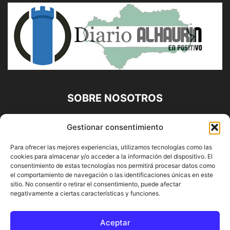
SOBRE NOSOTROS
Diario Alhaurín (www.alhaurindelatorre.com) Propiedad de
Gestionar consentimiento
Francisco E. López López | 639 95 71 95 | Noticias de
Alhaurín de la Torre, Málaga y Provincia|
Para ofrecer las mejores experiencias, utilizamos tecnologías como las
cookies para almacenar y/o acceder a la información del dispositivo. El
Contáctanos:
info@alhaurindelatorre.com
consentimiento de estas tecnologías nos permitirá procesar datos como
el comportamiento de navegación o las identificaciones únicas en este
sitio. No consentir o retirar el consentimiento, puede afectar
SÍGUENOS
negativamente a ciertas características y funciones.
Aceptar