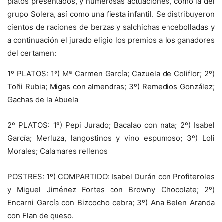
platos presentados, y numerosas actuaciones, como la del
grupo Solera, así como una fiesta infantil. Se distribuyeron
cientos de raciones de berzas y salchichas encebolladas y
a continuación el jurado eligió los premios a los ganadores
del certamen:
1º PLATOS: 1º) Mª Carmen García; Cazuela de Coliflor; 2º)
Toñi Rubia; Migas con almendras; 3º) Remedios González;
Gachas de la Abuela
2º PLATOS: 1º) Pepi Jurado; Bacalao con nata; 2º) Isabel
García; Merluza, langostinos y vino espumoso; 3º) Loli
Morales; Calamares rellenos
POSTRES: 1º) COMPARTIDO: Isabel Durán con Profiteroles
y Miguel Jiménez Fortes con Browny Chocolate; 2º)
Encarni García con Bizcocho cebra; 3º) Ana Belen Aranda
con Flan de queso.