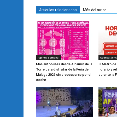
Artículos relacionados
Más del autor
Agenda Semanal
Agenda Sem
Más autobuses desde Alhaurín de la
El Metro de
Torre para disfrutar de la Feria de
horario y re
Málaga 2026 sin preocuparse por el
durante la F
coche