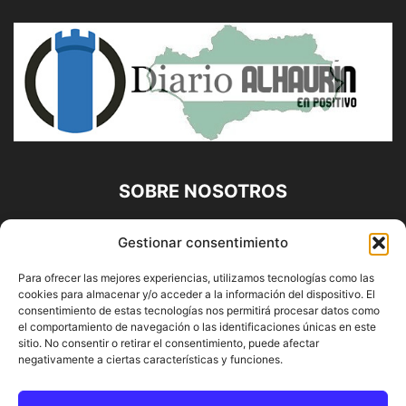
SOBRE NOSOTROS
Diario Alhaurín (www.alhaurindelatorre.com) Propiedad de
Gestionar consentimiento
Francisco E. López López | 639 95 71 95 | Noticias de
Alhaurín de la Torre, Málaga y Provincia|
Para ofrecer las mejores experiencias, utilizamos tecnologías como las
cookies para almacenar y/o acceder a la información del dispositivo. El
Contáctanos:
info@alhaurindelatorre.com
consentimiento de estas tecnologías nos permitirá procesar datos como
el comportamiento de navegación o las identificaciones únicas en este
sitio. No consentir o retirar el consentimiento, puede afectar
SÍGUENOS
negativamente a ciertas características y funciones.