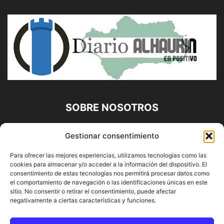
SOBRE NOSOTROS
Diario Alhaurín (www.alhaurindelatorre.com) Propiedad de
Gestionar consentimiento
Francisco E. López López | 639 95 71 95 | Noticias de
Alhaurín de la Torre, Málaga y Provincia|
Para ofrecer las mejores experiencias, utilizamos tecnologías como las
cookies para almacenar y/o acceder a la información del dispositivo. El
Contáctanos:
info@alhaurindelatorre.com
consentimiento de estas tecnologías nos permitirá procesar datos como
el comportamiento de navegación o las identificaciones únicas en este
sitio. No consentir o retirar el consentimiento, puede afectar
SÍGUENOS
negativamente a ciertas características y funciones.