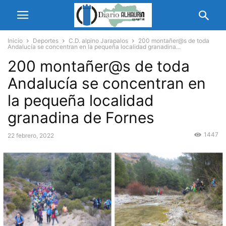
Inicio
Deportes
C.D. alpino Jarapalos
200 montañer@s de toda
Andalucía se concentran en la pequeña localidad granadina...
200 montañer@s de toda
Andalucía se concentran en
la pequeña localidad
granadina de Fornes
1447
22 febrero, 2022