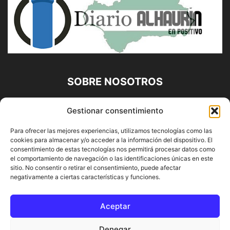
SOBRE NOSOTROS
Diario Alhaurín (www.alhaurindelatorre.com) Propiedad de
Gestionar consentimiento
Francisco E. López López | 639 95 71 95 | Noticias de
Alhaurín de la Torre, Málaga y Provincia|
Para ofrecer las mejores experiencias, utilizamos tecnologías como las
cookies para almacenar y/o acceder a la información del dispositivo. El
Contáctanos:
info@alhaurindelatorre.com
consentimiento de estas tecnologías nos permitirá procesar datos como
el comportamiento de navegación o las identificaciones únicas en este
sitio. No consentir o retirar el consentimiento, puede afectar
SÍGUENOS
negativamente a ciertas características y funciones.
Aceptar
Denegar