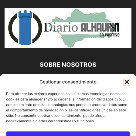
SOBRE NOSOTROS
Diario Alhaurín (www.alhaurindelatorre.com) Propiedad de
Gestionar consentimiento
Francisco E. López López | 639 95 71 95 | Noticias de
Alhaurín de la Torre, Málaga y Provincia|
Para ofrecer las mejores experiencias, utilizamos tecnologías como las
cookies para almacenar y/o acceder a la información del dispositivo. El
Contáctanos:
info@alhaurindelatorre.com
consentimiento de estas tecnologías nos permitirá procesar datos como
el comportamiento de navegación o las identificaciones únicas en este
sitio. No consentir o retirar el consentimiento, puede afectar
SÍGUENOS
negativamente a ciertas características y funciones.