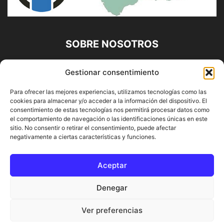
SOBRE NOSOTROS
Diario Alhaurín (www.alhaurindelatorre.com) Propiedad de
Gestionar consentimiento
Francisco E. López López | 639 95 71 95 | Noticias de
Alhaurín de la Torre, Málaga y Provincia|
Para ofrecer las mejores experiencias, utilizamos tecnologías como las
cookies para almacenar y/o acceder a la información del dispositivo. El
Contáctanos:
info@alhaurindelatorre.com
consentimiento de estas tecnologías nos permitirá procesar datos como
el comportamiento de navegación o las identificaciones únicas en este
sitio. No consentir o retirar el consentimiento, puede afectar
SÍGUENOS
negativamente a ciertas características y funciones.
Aceptar
Denegar
© DIARIO ALHAURÍN | Diseñado por INFORMÁTICA ALHAURÍN
Ver preferencias
® 2022