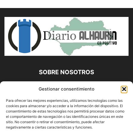
SOBRE NOSOTROS
Diario Alhaurín (www.alhaurindelatorre.com) Propiedad de
Gestionar consentimiento
Francisco E. López López | 639 95 71 95 | Noticias de
Alhaurín de la Torre, Málaga y Provincia|
Para ofrecer las mejores experiencias, utilizamos tecnologías como las
cookies para almacenar y/o acceder a la información del dispositivo. El
Contáctanos:
info@alhaurindelatorre.com
consentimiento de estas tecnologías nos permitirá procesar datos como
el comportamiento de navegación o las identificaciones únicas en este
sitio. No consentir o retirar el consentimiento, puede afectar
SÍGUENOS
negativamente a ciertas características y funciones.