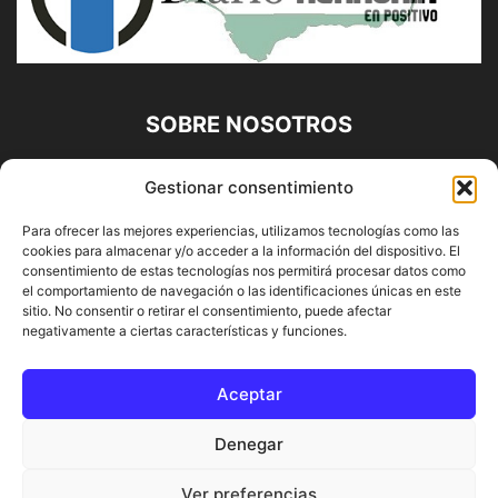
SOBRE NOSOTROS
Diario Alhaurín (www.alhaurindelatorre.com) Propiedad de
Gestionar consentimiento
Francisco E. López López | 639 95 71 95 | Noticias de
Alhaurín de la Torre, Málaga y Provincia|
Para ofrecer las mejores experiencias, utilizamos tecnologías como las
cookies para almacenar y/o acceder a la información del dispositivo. El
Contáctanos:
info@alhaurindelatorre.com
consentimiento de estas tecnologías nos permitirá procesar datos como
el comportamiento de navegación o las identificaciones únicas en este
sitio. No consentir o retirar el consentimiento, puede afectar
SÍGUENOS
negativamente a ciertas características y funciones.
Aceptar
Denegar
© DIARIO ALHAURÍN | Diseñado por INFORMÁTICA ALHAURÍN
Ver preferencias