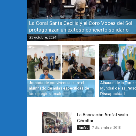
La Coral Santa Cecilia y el Coro Voces del Sol
protagonizan un exitoso concierto solidario
25 octubre, 2024
Jornada de convivencia entre el
Alhaurín de la Torre
alumnado de aulas específicas de
Mundial de las Pers
los colegios locales
Discapacidad
La Asociación Amfat visita
Gibraltar
7 diciembre, 2018
Amfat