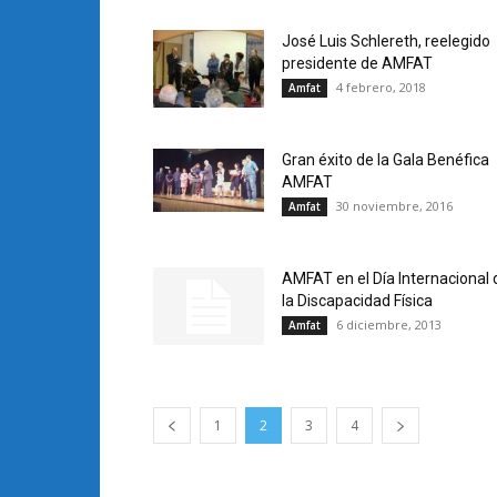
José Luis Schlereth, reelegido
presidente de AMFAT
4 febrero, 2018
Amfat
Gran éxito de la Gala Benéfica
AMFAT
30 noviembre, 2016
Amfat
AMFAT en el Día Internacional 
la Discapacidad Física
6 diciembre, 2013
Amfat
1
2
3
4