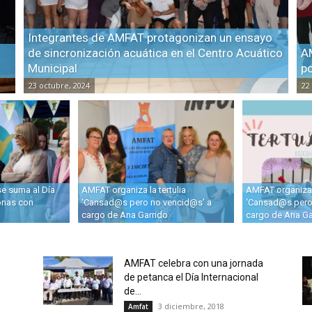
Integrantes de AMFAT protagonizan un ensayo
de sincronización acuática en el Centro Acuático
A
Municipal
po
23 octubre, 2024
22
 se suma al Día
AMFAT organiza la tertulia
AMFAT organiza l
onas con
‘Cansad@s pero no vencid@s’ a
‘Cansad@s pero
cargo de Ana Garrido
cargo de Ana G
AMFAT celebra con una jornada
de petanca el Día Internacional
de...
3 diciembre, 2018
Amfat