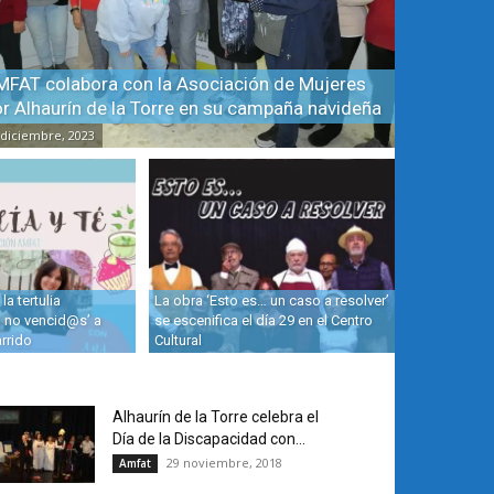
MFAT colabora con la Asociación de Mujeres
r Alhaurín de la Torre en su campaña navideña
 diciembre, 2023
a tertulia
La obra ‘Esto es… un caso a resolver’
 no vencid@s’ a
se escenifica el día 29 en el Centro
arrido
Cultural
Alhaurín de la Torre celebra el
Día de la Discapacidad con...
29 noviembre, 2018
Amfat