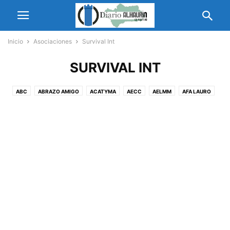
Inicio
Asociaciones
Survival Int
SURVIVAL INT
ABC
ABRAZO AMIGO
ACATYMA
AECC
AELMM
AFA LAURO
ALORA LA BIENCERCADA
AMAT
AMFAT
AMIGP
AMOR
APAT
APATAT
ASAMMA
ASFOALH
ASOC ARGENTINA MARTÍN FIERRO
ASOCIACIÓN CULTURAL AMIGOS DE LAS BELLAS ARTES “PINCEL Y BARRO 04”
ASOCIACIÓN DE MUJERES POR LA ALEGRÍA
ASOCIACIÓN DE PRENSA MÁLAGA
ASOCIACIÓN GASTRONÓMICA EL BLASÓN DEL BIBERÓN
ASOCIACIÓN GIRASOLES
ASOCIACIÓN MARROQUÍ
ASOCIACIÓN ROCIERA
ASOCIACIÓN SENDERISTA MALAKA TREKKING
ASOIN
AUPE
AVOI
AYFEM
CASA DE CEUTA
CEM
CENTRO MUNICIPAL DE INFORMACIÓN A LA MUJER