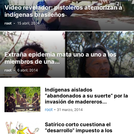
Vídeo revelador: pistoleros atemorizan a
indígenas brasileños
root
-
15 abril, 2014
Extraña epidemia mata uno a uno a los
miembros de una...
root
-
6 abril, 2014
Indígenas aislados
“abandonados a su suerte” por la
invasión de madereros...
root
-
31 marzo, 2014
Satírico corto cuestiona el
“desarrollo” impuesto a los