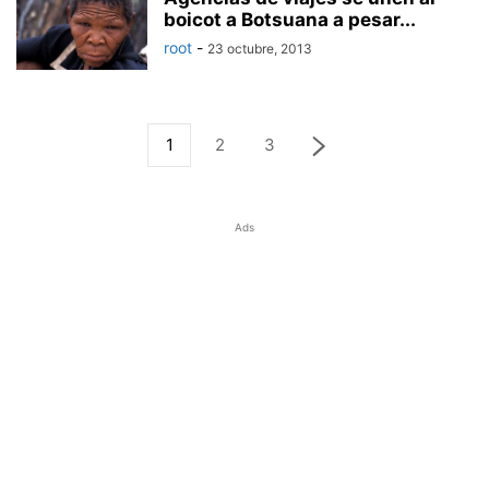
boicot a Botsuana a pesar...
root
-
23 octubre, 2013
1
2
3
Ads