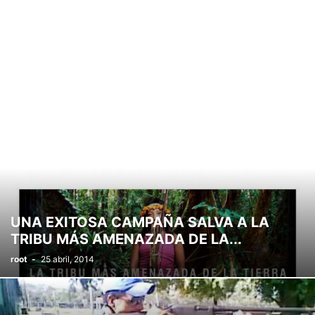
CÍRCULO DE EMPRESARIOS
CLUB LANDWHER
COLEGIO DE PERIODISTAS
CONFEDERACIÓN ANDALUZA DE COMERCIO (CAC)
COPRODELI
CORAL SANTA CECILIA
CORO AMANECER
CORO JABALCUZA
CORO TRÉBOL DE AGUA
CROCHETERAS
CRUZ ROJA DE ESPAÑA
CUDECA
DIVERS@S
EL GATO GARDUÑO
ENCINA LAURA
FACUA
FEDELHORCE
FEDERACIÓN ASEM
FEDERACIÓN DE PEÑAS
FEMAPE
FUNDACIÓN CESARE SCARIOLO
FUNDACIÓN LAS CANTERAS
FUNDACIÓN MANUEL ALCÁNTARA
GRUPO DE BAILE RAQUEL ARIAS
GRUPO PARROQUIAL NUESTRA SEÑORA DEL ROCÍO
LA TORRE
MONITOR@S PARA LA INTEGRACIÓN
NENA PAINE
PALATAT
PARADOS EN ACCIÓN
PDSS
PEÑA BARCELONISTA
PEÑA MADRIDISTA
PINCEL Y BARRO
PODER PERRUNO
PROYECTO HOMBRE
UNA EXITOSA CAMPAÑA SALVA A LA
RAÍCES Y HORIZONTE
ROMPESUELAS
SENDAVERDE
SOLERA
TRIBU MÁS AMENAZADA DE LA...
SURVIVAL INT
TEACOMPAÑO
TEODORO REDING
TREBOL DE AGUA
root
-
25 abril, 2014
UATAE
UN SI POR LA VIDA
UPA
VIA
VICTORIA KENT
VOLUNTARIOS DE KIM
YO NO COMO BICHOS