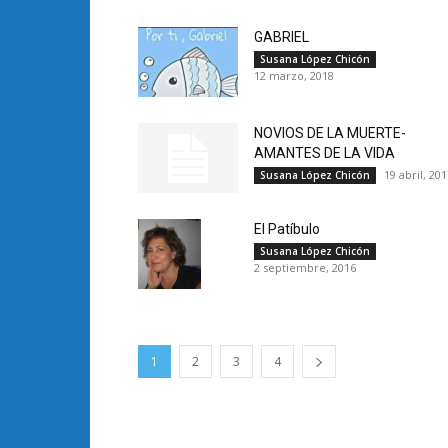
GABRIEL
Susana López Chicón
12 marzo, 2018
NOVIOS DE LA MUERTE-
AMANTES DE LA VIDA
19 abril, 20
Susana López Chicón
El Patíbulo
Susana López Chicón
2 septiembre, 2016
1
2
3
4