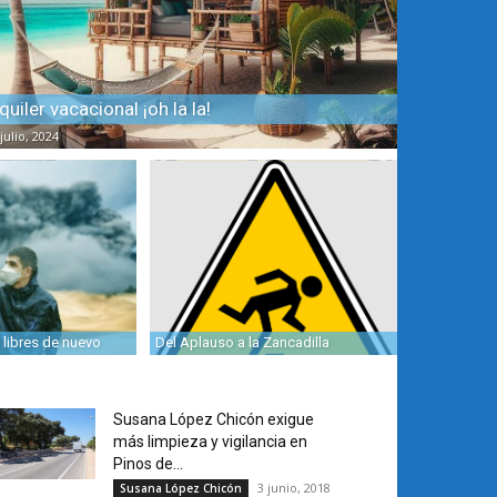
quiler vacacional ¡oh la la!
julio, 2024
libres de nuevo
Del Aplauso a la Zancadilla
Susana López Chicón exigue
más limpieza y vigilancia en
Pinos de...
3 junio, 2018
Susana López Chicón