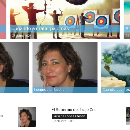
Jugando a matar palomas
Al
25 julio, 2024
24 
Interinos en Lucha
Cuando seamos 
El Soberbio del Traje Gris
20
Susana López Chicón
9 octubre, 2019