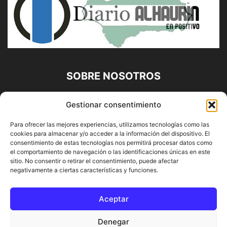
SOBRE NOSOTROS
Diario Alhaurín (www.alhaurindelatorre.com) Propiedad de
Gestionar consentimiento
Francisco E. López López | 639 95 71 95 | Noticias de
Alhaurín de la Torre, Málaga y Provincia|
Para ofrecer las mejores experiencias, utilizamos tecnologías como las
cookies para almacenar y/o acceder a la información del dispositivo. El
Contáctanos:
info@alhaurindelatorre.com
consentimiento de estas tecnologías nos permitirá procesar datos como
el comportamiento de navegación o las identificaciones únicas en este
sitio. No consentir o retirar el consentimiento, puede afectar
SÍGUENOS
negativamente a ciertas características y funciones.
Aceptar
Denegar