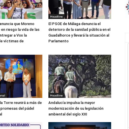
Headline
denuncia que Moreno
El PSOE de Málaga denuncia el
 en riesgo la vida de las
deterioro de la sanidad pública en el
ntregar a Vox la
Guadalhorce y llevará la situación al
de víctimas de
Parlamento
anal
Headline
la Torre reunirá a más de
Andalucía impulsa la mayor
 promesas del pádel
modernización de su legislación
al
ambiental del siglo XXI