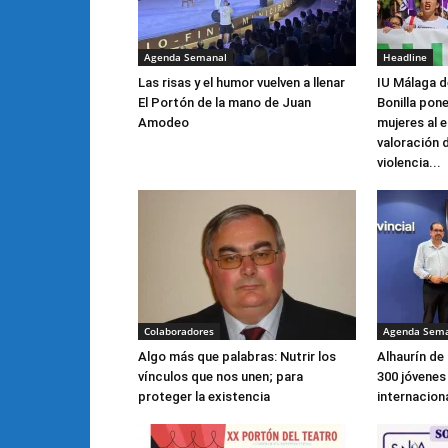
Agenda Semanal
Headline
Las risas y el humor vuelven a llenar
IU Málaga 
El Portón de la mano de Juan
Bonilla pone
Amodeo
mujeres al e
valoración 
violencia...
Colaboradores
Agenda Sem
Algo más que palabras: Nutrir los
Alhaurín de 
vínculos que nos unen; para
300 jóvenes
proteger la existencia
internacion