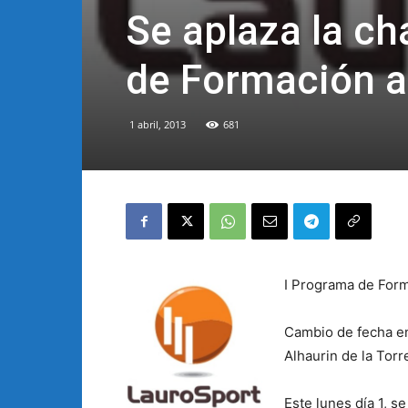
Se aplaza la ch
de Formación al
1 abril, 2013
681
I Programa de Form
Cambio de fecha en
Alhaurin de la Torr
Este lunes día 1, s