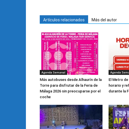
Artículos relacionados
Más del autor
Agenda Semanal
Agenda Sem
Más autobuses desde Alhaurín de la
El Metro de
Torre para disfrutar de la Feria de
horario y re
Málaga 2026 sin preocuparse por el
durante la F
coche