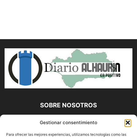
SOBRE NOSOTROS
Diario Alhaurín (www.alhaurindelatorre.com) Propiedad de
Gestionar consentimiento
Francisco E. López López | 639 95 71 95 | Noticias de
Alhaurín de la Torre, Málaga y Provincia|
Para ofrecer las mejores experiencias, utilizamos tecnologías como las