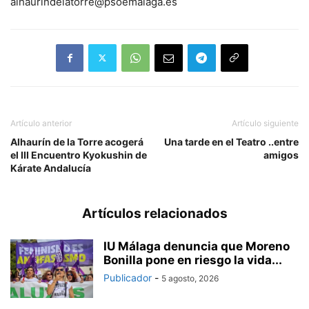
alhaurindelatorre@psoemalaga.es
Artículo anterior
Artículo siguiente
Alhaurín de la Torre acogerá
Una tarde en el Teatro ..entre
el III Encuentro Kyokushin de
amigos
Kárate Andalucía
Artículos relacionados
IU Málaga denuncia que Moreno
Bonilla pone en riesgo la vida...
Publicador
-
5 agosto, 2026