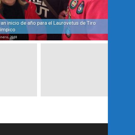
an inicio de año para el Laurovetus de Tiro
límpico
enero, 2018