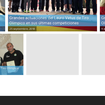
Grandes actuaciones del Lauro Vetus de Tiro
Gr
Olimpico en sus últimas competiciones
O
25 septiembre, 2018
9 
 Tiro Olímpico