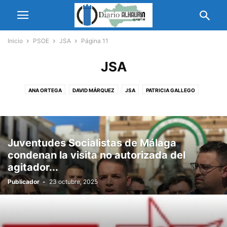
Inicio
PSOE
JSA
Página 11
JSA
ANA ORTEGA
DAVID MÁRQUEZ
JSA
PATRICIA GALLEGO
Juventudes Socialistas de Málaga
condenan la visita no autorizada del
agitador...
Publicador
-
23 octubre, 2025